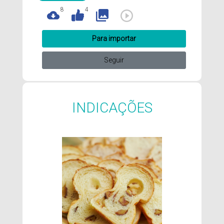
8
4
Para importar
Seguir
INDICAÇÕES