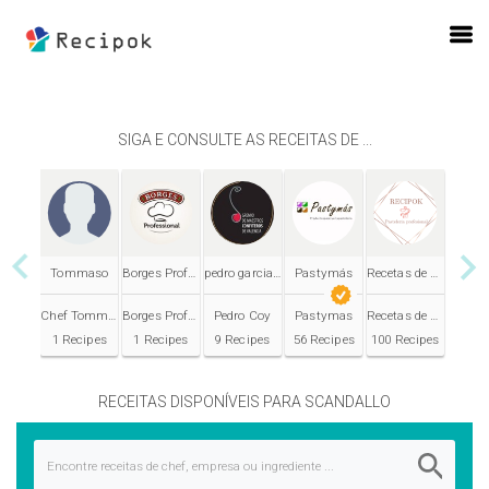
SIGA E CONSULTE AS RECEITAS DE ...
ous
Tommaso
Borges Professional
pedro garcia coy
Pastymás
Recetas de pastelería tradicional
Ne
Chef Tommaso Pollinzi
Borges Professional
Pedro Coy
Pastymas
Recetas de pastelería
1 Recipes
1 Recipes
9 Recipes
56 Recipes
100 Recipes
RECEITAS DISPONÍVEIS PARA SCANDALLO
Encontre receitas de chef, empresa ou ingrediente ...