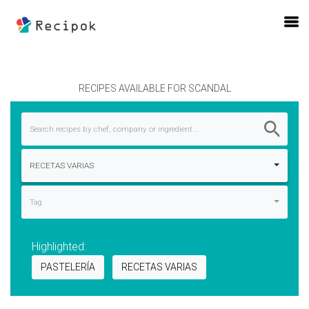
RECIPES AVAILABLE FOR SCANDAL
Search recipes by chef, company or ingredient...
RECETAS VARIAS
Tag
Highlighted:
PASTELERÍA
RECETAS VARIAS